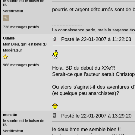
le sourire est le baiser de
l'&
pourris et argent détournés sont de 
Versificateur
--------------------
738 messages postés
La connaissance parle, mais la sagesse éc
Ouaille
Posté le 22-01-2007 à 11:22:0
Mon Dieu, qu'il est bete! :D
Modérateur
968 messages postés
Hola, BD du debut du XXe?!
Serait-ce que l'auteur serait Christo
Ou alors s'agirait-il des aventures d'
(et quelque peu anarchistes)?
monette
Posté le 22-01-2007 à 13:29:2
le sourire est le baiser de
l'&
le deuxième me semble bien !!
Versificateur