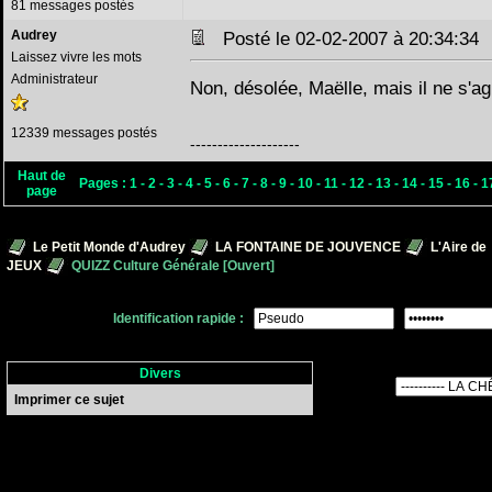
81 messages postés
Audrey
Posté le 02-02-2007 à 20:34:3
Laissez vivre les mots
Administrateur
Non, désolée, Maëlle, mais il ne s'ag
12339 messages postés
--------------------
Haut de
Pages :
1
-
2
-
3
-
4
-
5
-
6
-
7
-
8
-
9
-
10
-
11
-
12
-
13
-
14
-
15
-
16
-
1
page
Le Petit Monde d'Audrey
LA FONTAINE DE JOUVENCE
L'Aire de
JEUX
QUIZZ Culture Générale [Ouvert]
Identification rapide :
Divers
Imprimer ce sujet