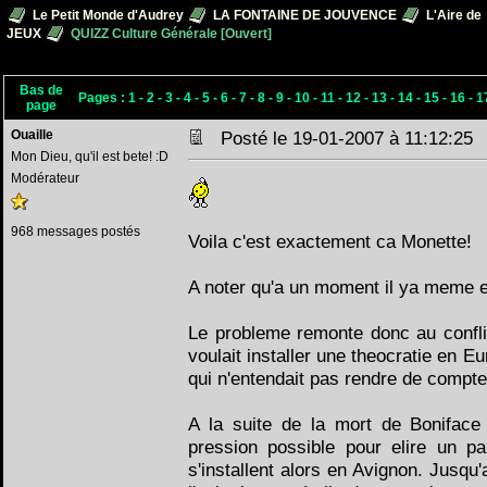
Le Petit Monde d'Audrey
LA FONTAINE DE JOUVENCE
L'Aire de
JEUX
QUIZZ Culture Générale [Ouvert]
Bas de
Pages :
1
-
2
-
3
-
4
-
5
-
6
-
7
-
8
-
9
-
10
-
11
-
12
-
13
-
14
-
15
-
16
-
1
page
Ouaille
Posté le 19-01-2007 à 11:12:2
Mon Dieu, qu'il est bete! :D
Modérateur
968 messages postés
Voila c'est exactement ca Monette!
A noter qu'a un moment il ya meme e
Le probleme remonte donc au conflit
voulait installer une theocratie en Eu
qui n'entendait pas rendre de compte
A la suite de la mort de Boniface
pression possible pour elire un p
s'installent alors en Avignon. Jusqu'