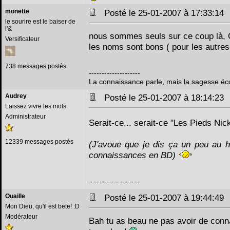
monette
Posté le 25-01-2007 à 17:33:1
le sourire est le baiser de
l'&
nous sommes seuls sur ce coup là, O
Versificateur
les noms sont bons ( pour les autres )
738 messages postés
--------------------
La connaissance parle, mais la sagesse éc
Audrey
Posté le 25-01-2007 à 18:14:2
Laissez vivre les mots
Administrateur
Serait-ce... serait-ce "Les Pieds Ni
12339 messages postés
(J'avoue que je dis ça un peu au h
connaissances en BD)
--------------------
Ouaille
Posté le 25-01-2007 à 19:44:4
Mon Dieu, qu'il est bete! :D
Modérateur
Bah tu as beau ne pas avoir de con