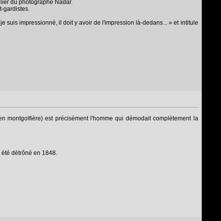
elier du photographe Nadar.
t-gardistes.
je suis impressionné, il doit y avoir de l'impression là-dedans... » et intitule
 (en montgolfière) est précisément l'homme qui démodait complètement la
a été détrôné en 1848.