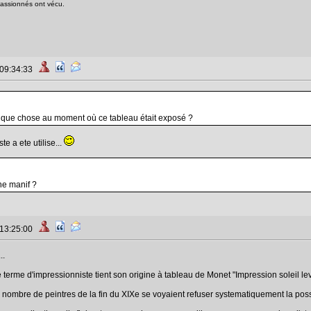
passionnés ont vécu.
 09:34:33
elque chose au moment où ce tableau était exposé ?
e a ete utilise...
e manif ?
 13:25:00
..
 terme d'impressionniste tient son origine à tableau de Monet "Impression soleil lev
n nombre de peintres de la fin du XIXe se voyaient refuser systematiquement la possib