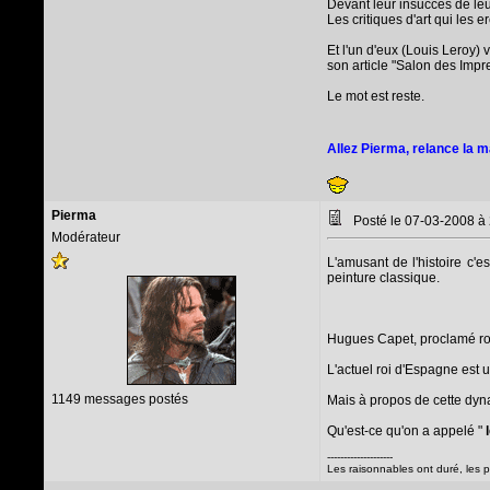
Devant leur insucces de leu
Les critiques d'art qui les 
Et l'un d'eux (Louis Leroy) v
son article "Salon des Impr
Le mot est reste.
Allez Pierma, relance la 
Pierma
Posté le 07-03-2008 à
Modérateur
L'amusant de l'histoire c'
peinture classique.
Hugues Capet, proclamé roi 
L'actuel roi d'Espagne est
1149 messages postés
Mais à propos de cette dynas
Qu'est-ce qu'on a appelé "
l
--------------------
Les raisonnables ont duré, les 