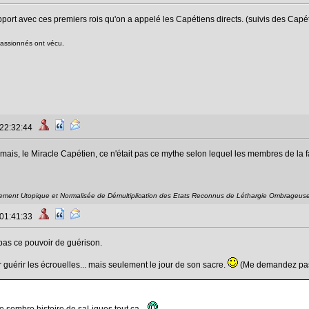
rapport avec ces premiers rois qu'on a appelé les Capétiens directs. (suivis des Capé
passionnés ont vécu.
 22:32:44
mais, le Miracle Capétien, ce n'était pas ce mythe selon lequel les membres de la f
ement Utopique et Normalisée de Démultiplication des Etats Reconnus de Léthargie Ombrageus
 01:41:33
pas ce pouvoir de guérison.
 guérir les écrouelles... mais seulement le jour de son sacre.
(Me demandez pas d