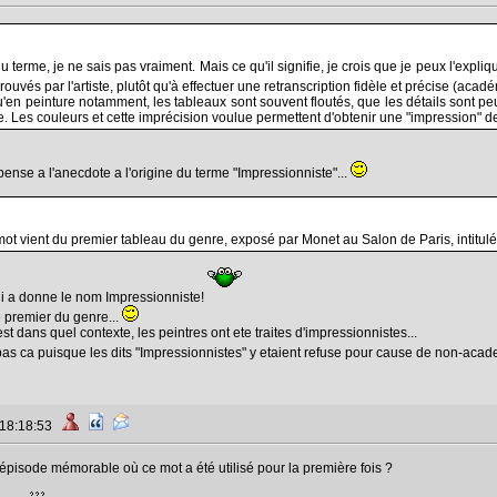
u terme, je ne sais pas vraiment. Mais ce qu'il signifie, je crois que je peux l'expl
ouvés par l'artiste, plutôt qu'à effectuer une retranscription fidèle et précise (aca
u'en peinture notamment, les tableaux sont souvent floutés, que les détails sont peu
. Les couleurs et cette imprécision voulue permettent d'obtenir une "impression" de
 pense a l'anecdote a l'origine du terme "Impressionniste"...
ot vient du premier tableau du genre, exposé par Monet au Salon de Paris, intitulé 
ui a donne le nom Impressionniste!
e premier du genre...
est dans quel contexte, les peintres ont ete traites d'impressionnistes...
pas ca puisque les dits "Impressionnistes" y etaient refuse pour cause de non-aca
 18:18:53
n épisode mémorable où ce mot a été utilisé pour la première fois ?