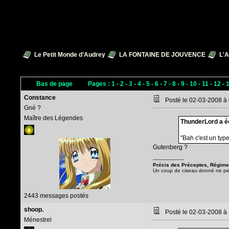
Le Petit Monde d'Audrey
LA FONTAINE DE JOUVENCE
L'A
Bas de page
Pages :
1
-
2
-
3
-
4
-
5
-
6
-
7
-
8
-
9
-
10
-
11
-
12
-
Constance
Posté le 02-03-2008 à
Gné ?
Maître des Légendes
ThunderLord a éc
"Bah c'est un typ
Gutenberg ?
--------------------
Précis des Préceptes, Régimes
Un coup de ciseau donné ne peut 
2443 messages postés
shoop.
Posté le 02-03-2008 à
Ménestrel