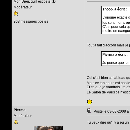
Mon Dieu, qu'il est bete! :D
Modérateur
shoop. a écrit :
L'origine exacte d
968 messages postés
les sentiments épr
C'est pour cela q
mettre en exergue
Tout a fait d'accord mais je
Pierma a écrit :
Je pense que le m
Oui c'est bien ce tableau q
Mais ce tableau n'est pas l
Et ce que je voudrais lire c'
Le Salon de Paris ce n'est 
Pierma
Posté le 03-03-2008 à
Modérateur
Tu veux dire qu'il y a eu u