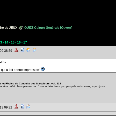
ire de JEUX
QUIZZ Culture Générale [Ouvert]
13
-
14
-
15
-
16
-
17
 09:38:59
rit :
e qui a fait bonne impression"
 et Règles de Conduite des Marteleurs, vol. 113
:
être défait. Mais pire est de n'oser le faire. Ne soyez pas précautionneux, soyez juste.
 13:09:32