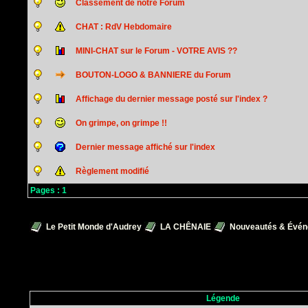
Classement de notre Forum
CHAT : RdV Hebdomaire
MINI-CHAT sur le Forum - VOTRE AVIS ??
BOUTON-LOGO & BANNIERE du Forum
Affichage du dernier message posté sur l'index ?
On grimpe, on grimpe !!
Dernier message affiché sur l'index
Règlement modifié
Pages :
1
Le Petit Monde d'Audrey
LA CHÊNAIE
Nouveautés & Évén
Légende