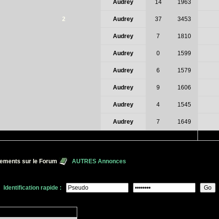
Audrey
14
1963
2
Audrey
37
3453
Audrey
7
1810
Audrey
0
1599
Audrey
6
1579
Audrey
9
1606
Audrey
4
1545
Audrey
7
1649
ements sur le Forum
AUTRES Annonces
Identification rapide :