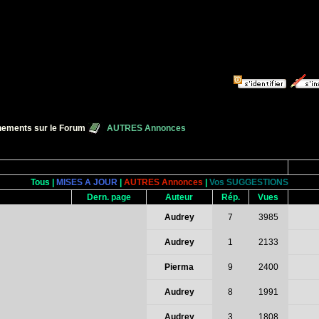
ements sur le Forum
AUTRES Annonces
Tous
|
MISES A JOUR
|
AUTRES Annonces
|
Vos SUGGESTIONS
Dern. page
Auteur
Rép.
Vues
Audrey
7
3985
Audrey
1
2133
Pierma
9
2400
Audrey
8
1991
Audrey
3
1808