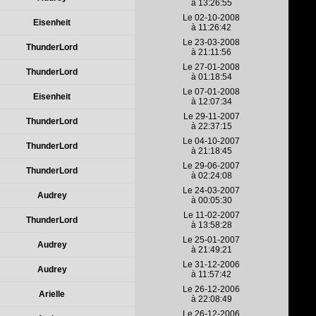
à 13:26:55
Le 02-10-2008
Eisenheit
à 11:26:42
Le 23-03-2008
ThunderLord
à 21:11:56
Le 27-01-2008
ThunderLord
à 01:18:54
Le 07-01-2008
Eisenheit
à 12:07:34
Le 29-11-2007
ThunderLord
à 22:37:15
Le 04-10-2007
ThunderLord
à 21:18:45
Le 29-06-2007
ThunderLord
à 02:24:08
Le 24-03-2007
Audrey
à 00:05:30
Le 11-02-2007
ThunderLord
à 13:58:28
Le 25-01-2007
Audrey
à 21:49:21
Le 31-12-2006
Audrey
à 11:57:42
Le 26-12-2006
Arielle
à 22:08:49
Le 26-12-2006