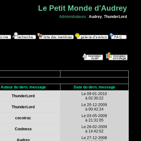
Le Petit Monde d'Audrey
Administrateurs :
Audrey
,
ThunderLord
Auteur du dern. message
Date du dern. message
Le 09-01-2010
ThunderLord
à 02:30:22
Le 20-12-2009
ThunderLord
à 00:42:24
Le 03-05-2009
cocotruc
à 21:31:05
Le 28-02-2009
Coolness
à 14:42:02
Le 27-12-2008
Audrey