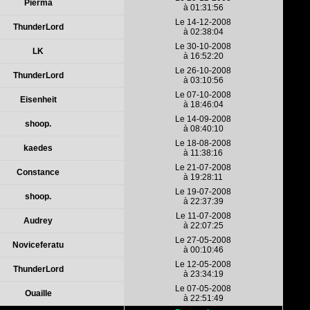
Pierma
à 01:31:56
Le 14-12-2008
ThunderLord
à 02:38:04
Le 30-10-2008
LK
à 16:52:20
Le 26-10-2008
ThunderLord
à 03:10:56
Le 07-10-2008
Eisenheit
à 18:46:04
Le 14-09-2008
shoop.
à 08:40:10
Le 18-08-2008
kaedes
à 11:38:16
Le 21-07-2008
Constance
à 19:28:11
Le 19-07-2008
shoop.
à 22:37:39
Le 11-07-2008
Audrey
à 22:07:25
Le 27-05-2008
Noviceferatu
à 00:10:46
Le 12-05-2008
ThunderLord
à 23:34:19
Le 07-05-2008
Ouaille
à 22:51:49