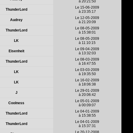
à 20:21:50
Le 15-06-2009
ThunderLord
à 23:35:17
Le 12-05-2009
Audrey
à 21:20:09
Le 08-05-2009
ThunderLord
à 15:38:01
Le 08-05-2009
LK
à 11:10:15
Le 09-04-2009
Eisenheit
à 13:32:03
Le 08-03-2009
ThunderLord
à 16:47:55
Le 03-03-2009
LK
à 19:35:50
Le 16-02-2009
LK
à 18:06:38
Le 29-01-2009
J
à 20:06:42
Le 05-01-2009
Coolness
à 00:09:07
Le 04-01-2009
ThunderLord
à 15:38:55
Le 04-01-2009
ThunderLord
à 15:37:31
Le 20-12-2008