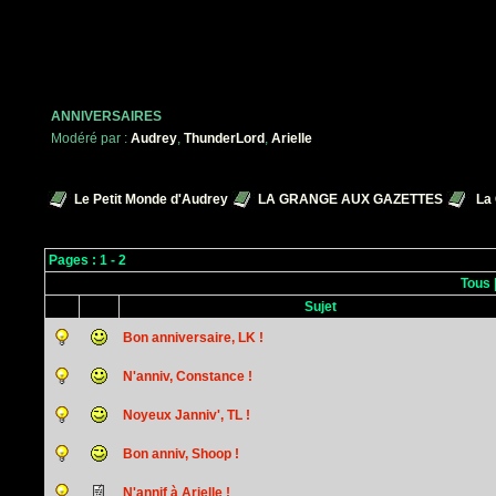
ANNIVERSAIRES
Modéré par :
Audrey
,
ThunderLord
,
Arielle
Le Petit Monde d'Audrey
LA GRANGE AUX GAZETTES
La
Pages :
1
-
2
Tous
Sujet
Bon anniversaire, LK !
N'anniv, Constance !
Noyeux Janniv', TL !
Bon anniv, Shoop !
N'annif à Arielle !