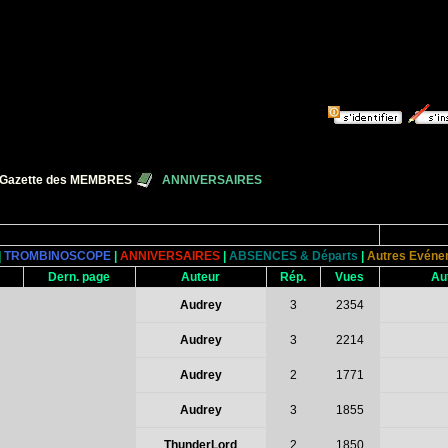
 Gazette des MEMBRES
ANNIVERSAIRES
|
TROMBINOSCOPE
|
ANNIVERSAIRES
|
ABSENCES & Départs
|
Autres Evéne
Dern. page
Auteur
Rép.
Vues
Au
Audrey
3
2354
Audrey
3
2214
Audrey
2
1771
Audrey
3
1855
ThunderLord
2
1850