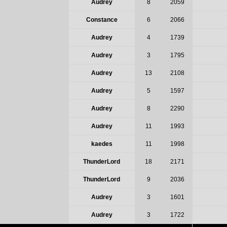
Audrey
8
2059
Constance
6
2066
Audrey
4
1739
Audrey
3
1795
Audrey
13
2108
Audrey
5
1597
Audrey
8
2290
Audrey
11
1993
kaedes
11
1998
ThunderLord
18
2171
ThunderLord
9
2036
Audrey
3
1601
Audrey
3
1722