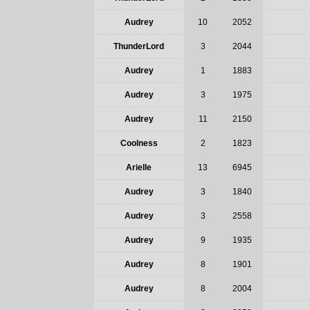
Audrey
10
2052
ThunderLord
3
2044
Audrey
1
1883
Audrey
3
1975
Audrey
11
2150
Coolness
2
1823
Arielle
13
6945
Audrey
3
1840
Audrey
3
2558
Audrey
9
1935
Audrey
8
1901
Audrey
8
2004