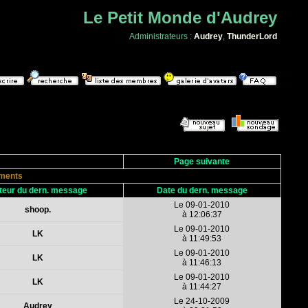
Le Petit Monde d'Audrey
Administrateurs :
Audrey
,
ThunderLord
Page suivante
ments
teur du dern. message
Date du dern. message
Le 09-01-2010
shoop.
à 12:06:37
Le 09-01-2010
LK
à 11:49:53
Le 09-01-2010
LK
à 11:46:13
Le 09-01-2010
LK
à 11:44:27
Le 24-10-2009
Audrey