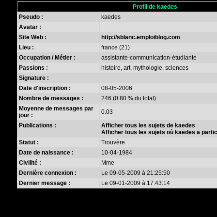
Profil de kaedes
Pseudo :
kaedes
Avatar :
Site Web :
http://sblanc.emploiblog.com
Lieu :
france (21)
Occupation / Métier :
assistante-communication-étudiante
Passions :
histoire, art, mythologie, sciences
Signature :
Date d'inscription :
08-05-2006
Nombre de messages :
246 (0.80 % du total)
Moyenne de messages par
0.03
jour :
Publications :
Afficher tous les sujets de kaedes
Afficher tous les sujets où kaedes a parti
Statut :
Trouvère
Date de naissance :
10-04-1984
Civilité :
Mme
Dernière connexion :
Le 09-05-2009 à 21:25:50
Dernier message :
Le 09-01-2009 à 17:43:14