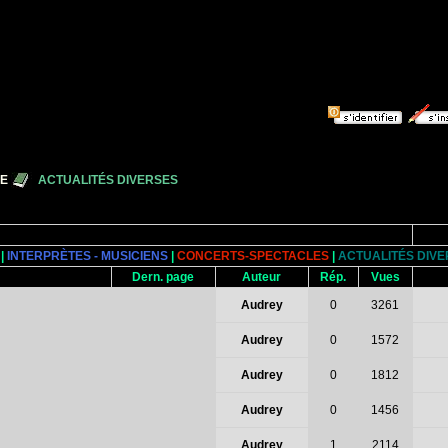
UE
ACTUALITÉS DIVERSES
|
INTERPRÈTES - MUSICIENS
|
CONCERTS-SPECTACLES
|
ACTUALITÉS DIV
Dern. page
Auteur
Rép.
Vues
Audrey
0
3261
Audrey
0
1572
Audrey
0
1812
Audrey
0
1456
Audrey
1
2114