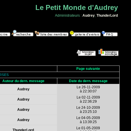
Le Petit Monde d'Audrey
Administrateurs :
Audrey
,
ThunderLord
Page suivante
ERSES
Auteur du dern. message
Date du dern. message
Le 26-11-2009
Audrey
à 22:30:07
Le 02-11-2009
Audrey
à 22:36:29
Le 24-10-2009
Audrey
à 23:25:10
Le 04-05-2009
Audrey
à 13:39:25
Le 01-05-2009
ThunderLord