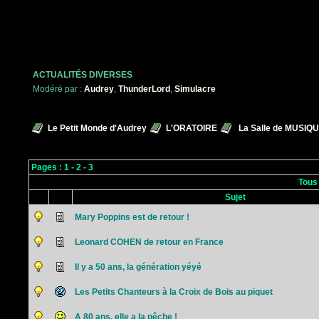
ACTUALITÉS DIVERSES
Modéré par :
Audrey
,
ThunderLord
,
Simulacre
Le Petit Monde d'Audrey
L'ORATOIRE
La Salle de MUSIQ
Pages :
1
-
2
-
3
Tous
Sujet
Mary Poppins est de retour !
Leonard COHEN de retour en France
Il y a 50 ans, la génération yéyé
Les Petits Chanteurs à la Croix de Bois au piquet
A 80 ans, elle a la pêche !