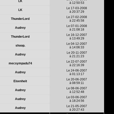
LK
à 12:50:53
Le 17-03-2008
LK
à 20:37:29
Le 27-02-2008
ThunderLord
à 22:45:58
Le 07-01-2008
Audrey
à 21:08:18
Le 16-12-2007
ThunderLord
à 13:49:29
Le 04-12-2007
shoop.
à 14:06:33
Le 20-11-2007
Audrey
à 21:21:23
Le 22-07-2007
mecsympadu74
à 22:16:39
Le 24-06-2007
Audrey
à 01:13:17
Le 20-06-2007
Eisenheit
à 08:59:11
Le 08-06-2007
Audrey
à 12:52:48
Le 03-06-2007
Audrey
à 18:24:56
Le 21-05-2007
Audrey
à 20:27:43