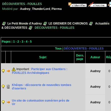
DÉCOUVERTES - FOUILLES
Modéré par :
Audrey
,
ThunderLord
,
Pierma
Le Petit Monde d'Audrey
LE GRENIER DE CHRONOS
Actualités
& DÉCOUVERTES
DÉCOUVERTES - FOUILLES
Pages :
1
-
2
-
3
-
4
-
5
Tous
|
DÉCOUVERTES - FOUILLES
Dern.
Sujet
Auteur
Rép
page
Important :
Participer aux Chantiers :
Audrey
0
FOUILLES Archéologiques
Khéops : découverte de nouvelles tombes
Audrey
0
d'ouvriers
Un site de colonisation sumérien près de
Audrey
0
Ur