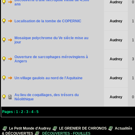
Découverte d'une nécropole vieille de 4.500
Audrey
0
ans
Localisation de la tombe de COPERNIC
Audrey
1
Mosaïque polychrome du Ve siècle mise au
Audrey
1
jour
Ouverture de sarcophages mérovingiens à
Audrey
3
Angers
Un village gaulois au nord de l'Aquitaine
Audrey
1
Au lieu de coquillages, des trésors du
Audrey
0
Néolithique
Pages :
1
-
2
-
3
-
4
-
5
Le Petit Monde d'Audrey
LE GRENIER DE CHRONOS
Actualités
& DÉCOUVERTES
DÉCOUVERTES - FOUILLES