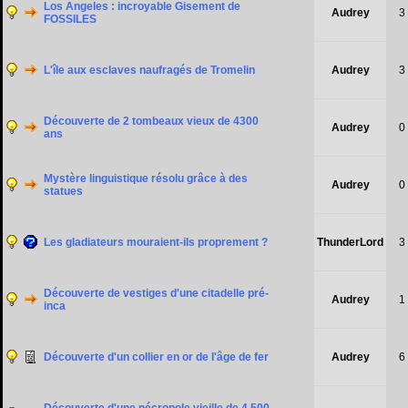
Los Angeles : incroyable Gisement de
Audrey
3
FOSSILES
L'île aux esclaves naufragés de Tromelin
Audrey
3
Découverte de 2 tombeaux vieux de 4300
Audrey
0
ans
Mystère linguistique résolu grâce à des
Audrey
0
statues
Les gladiateurs mouraient-ils proprement ?
ThunderLord
3
Découverte de vestiges d'une citadelle pré-
Audrey
1
inca
Découverte d'un collier en or de l'âge de fer
Audrey
6