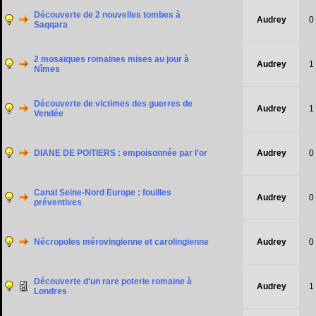
Découverte de 2 nouvelles tombes à
Audrey
0
Saqqara
2 mosaïques romaines mises au jour à
Audrey
1
Nîmes
Découverte de victimes des guerres de
Audrey
1
Vendée
DIANE DE POITIERS : empoisonnée par l'or
Audrey
0
Canal Seine-Nord Europe : fouilles
Audrey
0
préventives
Nécropoles mérovingienne et carolingienne
Audrey
0
Découverte d'un rare poterie romaine à
Audrey
1
Londres