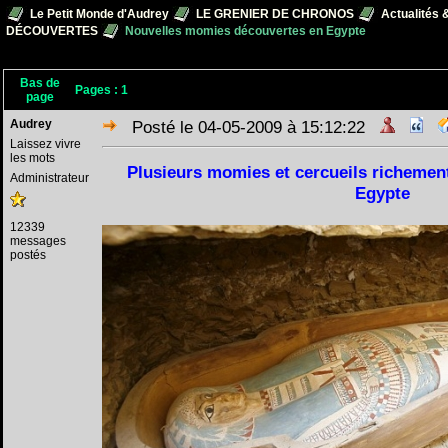
Le Petit Monde d'Audrey
LE GRENIER DE CHRONOS
Actualités 
DÉCOUVERTES
Nouvelles momies découvertes en Egypte
Bas de
Pages :
1
page
Audrey
Posté le 04-05-2009 à 15:12:22
Laissez vivre
les mots
Plusieurs momies et cercueils richemen
Administrateur
Egypte
12339
messages
postés