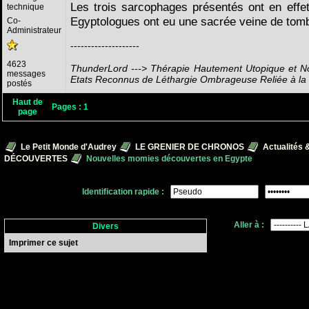
Les trois sarcophages présentés ont en effet 
technique
Egyptologues ont eu une sacrée veine de tombe
Co-
Administrateur
--------------------
4623
ThunderLord ---> Thérapie Hautement Utopique et No
messages
Etats Reconnus de Léthargie Ombrageuse Reliée à l
postés
Haut de
Pages :
1
page
Le Petit Monde d'Audrey
LE GRENIER DE CHRONOS
Actualités 
DÉCOUVERTES
Nouvelles momies découvertes en Egypte
Identification rapide :
Aller à :
Divers
Imprimer ce sujet