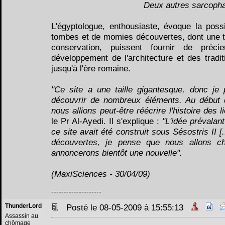
Deux autres sarcoph
L'égyptologue, enthousiaste, évoque la poss
tombes et de momies découvertes, dont une tr
conservation, puissent fournir de préci
développement de l'architecture et des tradit
jusqu'à l'ère romaine.
"Ce site a une taille gigantesque, donc j
découvrir de nombreux éléments. Au début d
nous allions peut-être réécrire l'histoire des l
le Pr Al-Ayedi. Il s'explique :
"L'idée prévalant
ce site avait été construit sous Sésostris II [
découvertes, je pense que nous allons ch
annoncerons bientôt une nouvelle".
(MaxiSciences - 30/04/09)
--------------------
ThunderLord
Posté le 08-05-2009 à 15:55:13
Assassin au
chômage