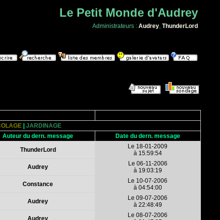
Le Petit Monde d'Audrey
Administrateurs :
Audrey
,
ThunderLord
COLAGE
|
JARDINAGE
Auteur du dern. message
Date du dern. message
Le 18-01-2009
ThunderLord
à 15:59:54
Le 06-11-2006
Audrey
à 19:03:19
Le 10-07-2006
Constance
à 04:54:00
Le 09-07-2006
Audrey
à 22:48:49
Le 08-07-2006
Audrey