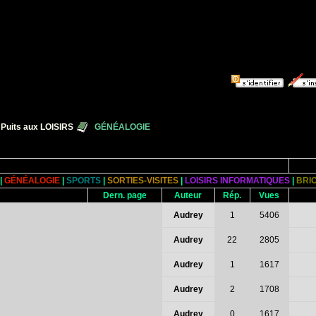
 Puits aux LOISIRS
GÉNÉALOGIE
|
GÉNÉALOGIE
|
SPORTS
|
SORTIES-VISITES
|
LOISIRS INFORMATIQUES
|
BRI
Dern. page
Auteur
Rép.
Vues
Audrey
1
5406
Audrey
22
2805
Audrey
1
1617
Audrey
2
1708
Audrey
0
1617