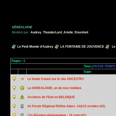
GÉNÉALOGIE
Modéré par :
Audrey
,
ThunderLord
,
Arielle
,
Eisenheit
Le Petit Monde d'Audrey
LA FONTAINE DE JOUVENCE
Le
Pages :
1
Tous
|
PASSE-TEMPS
Sujet
Le fonds Coutot sur le site ANCESTRY
La GENEALOGIE, un de mes hobbies
Archives de l'Etat en BELGIQUE
2e Forum Régional Rhône-Alpes -14&15 octobre (42)
12e Réunion généalogique - 16 sept (41)