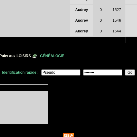
Audrey
0
1527
Audrey
0
1546
Audrey
0
1544
Puits aux LOISIRS
GÉNÉALOGIE
Identification rapide :