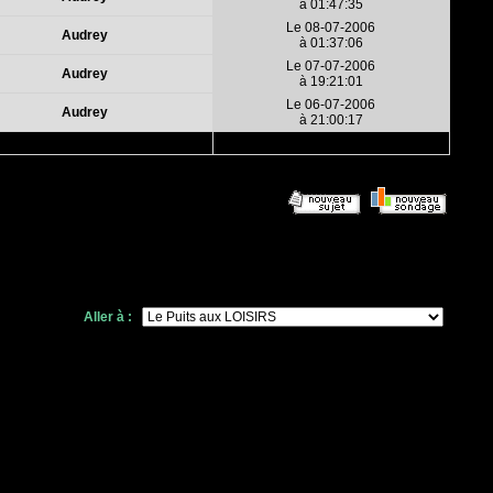
à 01:47:35
Le 08-07-2006
Audrey
à 01:37:06
Le 07-07-2006
Audrey
à 19:21:01
Le 06-07-2006
Audrey
à 21:00:17
Aller à :