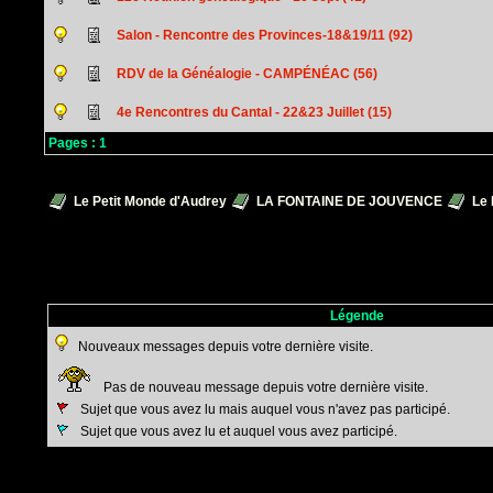
Salon - Rencontre des Provinces-18&19/11 (92)
RDV de la Généalogie - CAMPÉNÉAC (56)
4e Rencontres du Cantal - 22&23 Juillet (15)
Pages :
1
Le Petit Monde d'Audrey
LA FONTAINE DE JOUVENCE
Le 
Légende
Nouveaux messages depuis votre dernière visite.
Pas de nouveau message depuis votre dernière visite.
Sujet que vous avez lu mais auquel vous n'avez pas participé.
Sujet que vous avez lu et auquel vous avez participé.