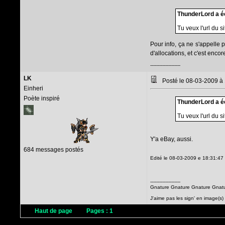
ThunderLord a éc
Tu veux l'url du s
Pour info, ça ne s'appelle 
d'allocations, et c'est enc
--------------------
LK
Posté le 08-03-2009 à
Einheri
Poète inspiré
ThunderLord a éc
Tu veux l'url du s
Y'a eBay, aussi.
684 messages postés
Edité le 08-03-2009 e 18:31:47
--------------------
Gnature Gnature Gnature Gnat
J'aime pas les sign' en image(s)
Haut de page
Pages :
1