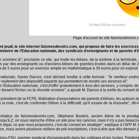
Page d'accueil du site faismesdevoirs
jeudi, le site internet
faismesdevoirs.com,
qui propose de faire les exercices
 ministre de l'Education nationale, des syndicats d'enseignants et de parents d'é
ous sommes là",
proclame ce site, qui invite les élèves, de la sixième à la terminal
s par des enseignants ou d'anciens élèves de grandes écoles dans un délai de 2
a de 5 euros pour un exercice simple en mathématique à 30 euros pour un exposé 
nationale, Xavier Darcos, s'est déclaré hostile à cette formule :
"le meilleur endro
nullement des dispositifs payants qui permettent de rendre ces services-là".
 l'Education nationale, c'est d'offrir gratuitement à tous des services, y compris d
fassent l'échec ou la réussite scolaire",
a ajouté M. Darcos à la sortie du conseil d
ésident de la FCPE, fédération d'associations de parents d'élèves, les auteurs de 
la note, c'est de confronter l'élève à la difficulté, qu'il essaie de la résoudre",
dit-i
créateur de faismesdevoirs.com, Stéphane Boukris, ancien élève de la pres
squ'à Z, on nous reproche d'être un site pour les cancres, mais il n'y a pas beauco
légal, ce que nous proposons, c'est du conseil en stratégie",
explique à l'AFP M. B
, nous avons plusieurs milliers de pré-inscriptions, c'est-à-dire que dès demain (j
nes-FSU, premier syndicat d'enseignants dans les collèges et les lycées, Frédérique