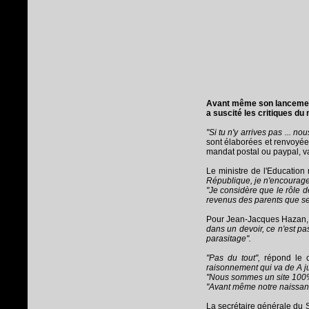
Avant même son lancement 
a suscité les critiques du
"Si tu n'y arrives pas ... n
sont élaborées et renvoyée
mandat postal ou paypal, v
Le ministre de l'Education 
République, je n'encourage 
"Je considère que le rôle de
revenus des parents que se 
Pour Jean-Jacques Hazan, pr
dans un devoir, ce n'est pas 
parasitage".
"Pas du tout",
répond le 
raisonnement qui va de A ju
"Nous sommes un site 100% 
"Avant même notre naissance
La secrétaire générale du S