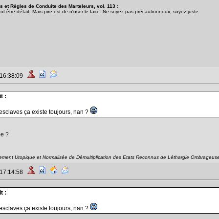
 et Règles de Conduite des Marteleurs, vol. 113
:
être défait. Mais pire est de n'oser le faire. Ne soyez pas précautionneux, soyez juste.
 16:38:09
t :
'esclaves ça existe toujours, nan ?
pe ?
ement Utopique et Normalisée de Démultiplication des Etats Reconnus de Léthargie Ombrageus
 17:14:58
t :
'esclaves ça existe toujours, nan ?