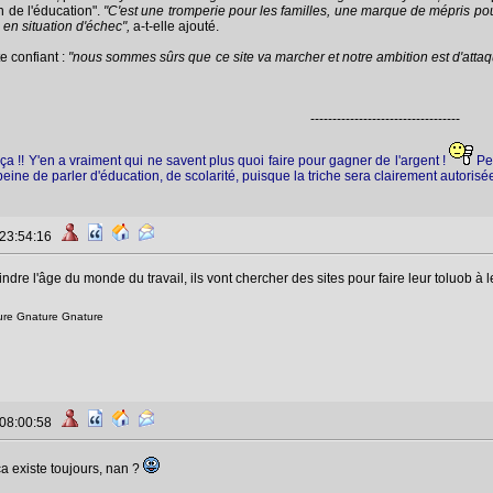
n de l'éducation".
"C'est une tromperie pour les familles, une marque de mépris pour 
 en situation d'échec",
a-t-elle ajouté.
e confiant :
"nous sommes sûrs que ce site va marcher et notre ambition est d'att
----------------------------------
ça !! Y'en a vraiment qui ne savent plus quoi faire pour gagner de l'argent !
Per
peine de parler d'éducation, de scolarité, puisque la triche sera clairement autorisée
 23:54:16
dre l'âge du monde du travail, ils vont chercher des sites pour faire leur toluob à le
ure Gnature Gnature
 08:00:58
ça existe toujours, nan ?