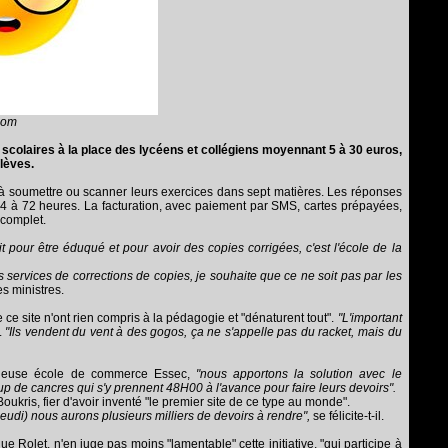
.com
 scolaires à la place des lycéens et collégiens moyennant 5 à 30 euros,
lèves.
e, à soumettre ou scanner leurs exercices dans sept matières. Les réponses
4 à 72 heures. La facturation, avec paiement par SMS, cartes prépayées,
complet.
it pour être éduqué et pour avoir des copies corrigées, c'est l'école de la
es services de corrections de copies, je souhaite que ce ne soit pas par les
es ministres.
ce site n'ont rien compris à la pédagogie et "dénaturent tout".
"L'important
l.
"Ils vendent du vent à des gogos, ça ne s'appelle pas du racket, mais du
tigieuse école de commerce Essec,
"nous apportons la solution avec le
up de cancres qui s'y prennent 48H00 à l'avance pour faire leurs devoirs".
oukris, fier d'avoir inventé "le premier site de ce type au monde".
eudi) nous aurons plusieurs milliers de devoirs à rendre",
se félicite-t-il.
 Rolet, n'en juge pas moins "lamentable" cette initiative, "qui participe à