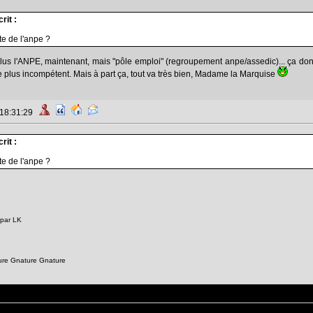
rit :
ite de l'anpe ?
plus l'ANPE, maintenant, mais "pôle emploi" (regroupement anpe/assedic)... ça don
ore plus incompétent. Mais à part ça, tout va très bien, Madame la Marquise
 18:31:29
rit :
ite de l'anpe ?
 par LK
ure Gnature Gnature