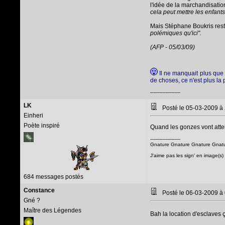
l'idée de la marchandisatio
cela peut mettre les enfants
Mais Stéphane Boukris rest
polémiques qu'ici".
(AFP - 05/03/09)
Il ne manquait plus que 
de choses, ce n'est plus la 
--------------------
LK
Posté le 05-03-2009 à
Einheri
Poète inspiré
Quand les gonzes vont attein
--------------------
Gnature Gnature Gnature Gnat
J'aime pas les sign' en image(s)
684 messages postés
Constance
Posté le 06-03-2009 à
Gné ?
Maître des Légendes
Bah la location d'esclaves 