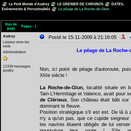
Le Petit Monde d'Audrey
LE GRENIER DE CHRONOS
DATES,
Evénements & Personnalités
Le péage de La Roche-de-Glun
Bas de
Pages :
1
page
Audrey
Posté le 15-11-2009 à 21:16:05
Laissez vivre les
mots
Le péage de La Roche-
Administrateur
12339 messages
Non, ici point de péage d'autoroute, pu
postés
XIIIe siècle !
La Roche-de-Glun,
localité située en 
Tain-L'Hermitage et Valence, avait pour s
de Clérieux.
Son château était bâti sur
dominant le fleuve.
Position stratégique s'il est est. De là à a
n'y a qu'un pas, que ce cupide seigneur 
les navires étaient obligés de lui verse
poursuivre leur route ! S'ils ref