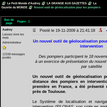
Le Petit Monde d'Audrey
LA GRANGE AUX GAZETTES
La
Gazette du MONDE
Nouvel outil de géolocalisation pour les pompiers
Bas de
Pages :
1
page
Audrey
Posté le 19-11-2009 à 21:41:18
Laissez vivre les
mots
Un nouvel outil de géolocalisation pou
Administrateur
intervention
12339 messages
Des pompiers participent le 18 novem
postés
à un exercice de présentation du nouvel 
par satellite
Un nouvel outil de géolocalisation p
distance des pompiers en interventio
première en France, a été présenté 
près de Toulouse.
Le Système de localisation et naviga
intervention
(FILONAS, son sigle en ang