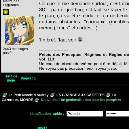
Maître des
Ce que je me demande surtout, c'est d'où 
Légendes
3D... parce que bon, s'il faut se taper le
le plan, ça va être tendu, et ça ne tie
certains obstacles, "normaux" (meubles.
même ("trucs" effondrés...).
'fin bref, 'faut voir
2443 messages
--------------------
postés
Précis des Préceptes, Régimes et Règles de
vol. 113
:
Un coup de ciseau donné ne peut être défait. Mais
Ne soyez pas précautionneux, soyez juste.
Haut de
Pages :
1
page
Le Petit Monde d'Audrey
LA GRANGE AUX GAZETTES
La
Gazette du MONDE
Nouvel outil de géolocalisation pour les pompiers
Identification rapide :
Divers