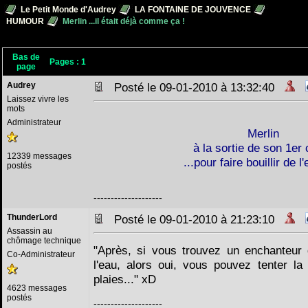
Le Petit Monde d'Audrey
LA FONTAINE DE JOUVENCE
HUMOUR
Merlin ...il était déjà comme ça !
Bas de
Pages :
1
page
Audrey
Posté le 09-01-2010 à 13:32:40
Laissez vivre les
mots
Administrateur
Merlin
à la sortie de son 1er
12339 messages
...pour faire bouillir de l
postés
--------------------
ThunderLord
Posté le 09-01-2010 à 21:23:10
Assassin au
chômage technique
"Après, si vous trouvez un enchanteur qu
Co-Administrateur
l'eau, alors oui, vous pouvez tenter la
plaies..." xD
4623 messages
postés
--------------------