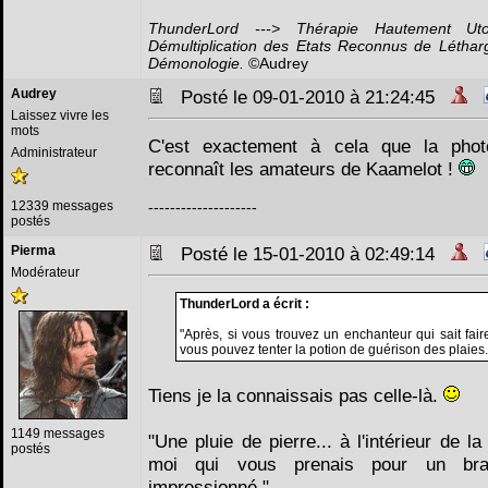
ThunderLord ---> Thérapie Hautement Ut
Démultiplication des Etats Reconnus de Létha
Démonologie.
©Audrey
Audrey
Posté le 09-01-2010 à 21:24:45
Laissez vivre les
mots
C'est exactement à cela que la phot
Administrateur
reconnaît les amateurs de Kaamelot !
12339 messages
--------------------
postés
Pierma
Posté le 15-01-2010 à 02:49:14
Modérateur
ThunderLord a écrit :
"Après, si vous trouvez un enchanteur qui sait faire 
vous pouvez tenter la potion de guérison des plaies.
Tiens je la connaissais pas celle-là.
1149 messages
"Une pluie de pierre... à l'intérieur de l
postés
moi qui vous prenais pour un bra
impressionné."