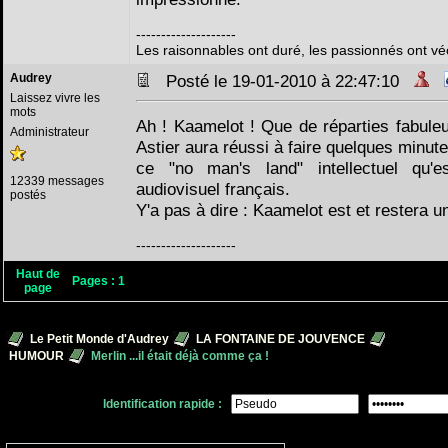
--------------------
Les raisonnables ont duré, les passionnés ont vé
Audrey
Posté le 19-01-2010 à 22:47:10
Laissez vivre les
mots
Ah ! Kaamelot ! Que de réparties fabule
Administrateur
Astier aura réussi à faire quelques minute
ce "no man's land" intellectuel qu'
12339 messages
audiovisuel français.
postés
Y'a pas à dire : Kaamelot est et restera u
--------------------
Haut de
Pages :
1
page
Le Petit Monde d'Audrey
LA FONTAINE DE JOUVENCE
HUMOUR
Merlin ...il était déjà comme ça !
Identification rapide :