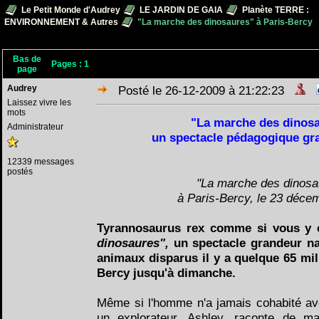
Le Petit Monde d'Audrey
LE JARDIN DE GAIA
Planète TERRE :
ENVIRONNEMENT & Autres
"La marche des dinosaures" à Paris-Bercy
Bas de
Pages :
1
page
Audrey
Posté le 26-12-2009 à 21:22:23
Laissez vivre les
mots
"La marche des dinosa
Administrateur
un spectacle pédagogique gr
12339 messages
postés
"La marche des dinosa
à Paris-Bercy, le 23 déce
Tyrannosaurus rex comme si vous y 
dinosaures",
un spectacle grandeur n
animaux disparus il y a quelque 65 mil
Bercy jusqu'à dimanche.
Même si l'homme n'a jamais cohabité a
un explorateur, Ashley, raconte de ma