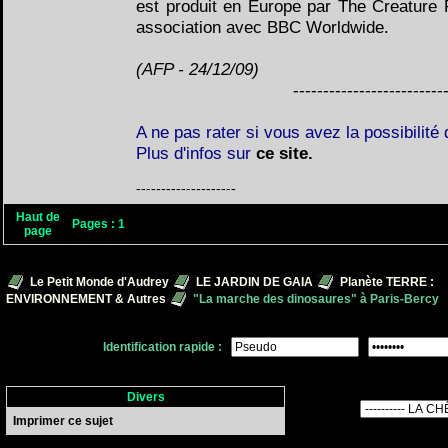
est produit en Europe par The Creature
association avec BBC Worldwide.
(AFP - 24/12/09)
-------------------------
A ne pas rater si vous avez la possibilité d
Plus d'infos sur
ce site.
--------------------
Haut de
Pages :
1
page
Le Petit Monde d'Audrey
LE JARDIN DE GAIA
Planète TERRE :
ENVIRONNEMENT & Autres
"La marche des dinosaures" à Paris-Bercy
Identification rapide :
Divers
Imprimer ce sujet