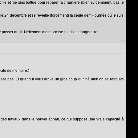
upille et me suis battue pour réparer la charnière (bien évidemment, pas le
r le 24 décembre et se réveille (forcément) la seule demi-journée où je suis
it de passer au lit. Nettement moins casse-pieds et dangereux !
 cite de mémoire.)
esse pas. Et quand il vous arrive un gros coup dur, hé bien on se retrouve
e des travaux dans le nouvel appart, ce qui suppose une vraie capacité à