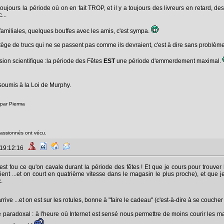
 toujours la période où on en fait TROP, et il y a toujours des livreurs en retard,
...
es familiales, quelques bouffes avec les amis, c'est sympa.
rtège de trucs qui ne se passent pas comme ils devraient, c'est à dire sans problème
sion scientifique :la période des Fêtes
EST
une période d'emmerdement maximal.
 soumis à la Loi de Murphy.
 par Pierma
passionnés ont vécu.
 19:12:16
c'est fou ce qu'on cavale durant la période des fêtes ! Et que je cours pour trouve
ent ...et on court en quatrième vitesse dans le magasin le plus proche), et que je c
.
arrive ...et on est sur les rotules, bonne à "faire le cadeau" (c'est-à-dire à se couch
e paradoxal : à l'heure où Internet est sensé nous permettre de moins courir les m