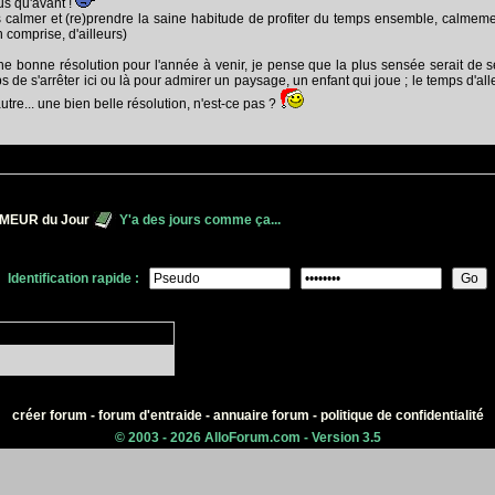
us qu'avant !
calmer et (re)prendre la saine habitude de profiter du temps ensemble, calmemen
 comprise, d'ailleurs)
e bonne résolution pour l'année à venir, je pense que la plus sensée serait de se
de s'arrêter ici ou là pour admirer un paysage, un enfant qui joue ; le temps d'aller 
tre... une bien belle résolution, n'est-ce pas ?
MEUR du Jour
Y'a des jours comme ça...
Identification rapide :
créer forum
-
forum d'entraide
-
annuaire forum
-
politique de confidentialité
© 2003 - 2026 AlloForum.com - Version 3.5