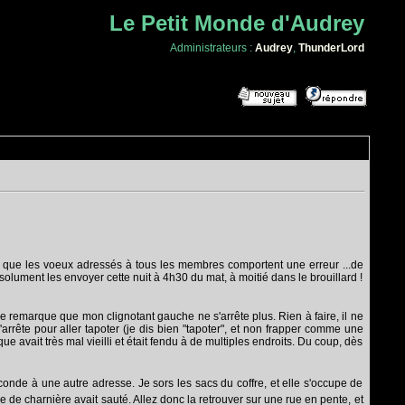
Le Petit Monde d'Audrey
Administrateurs :
Audrey
,
ThunderLord
 que les voeux adressés à tous les membres comportent une erreur ...de
 absolument les envoyer cette nuit à 4h30 du mat, à moitié dans le brouillard !
e remarque que mon clignotant gauche ne s'arrête plus. Rien à faire, il ne
'arrête pour aller tapoter (je dis bien "tapoter", et non frapper comme une
ue avait très mal vieilli et était fendu à de multiples endroits. Du coup, dès
conde à une autre adresse. Je sors les sacs du coffre, et elle s'occupe de
e de charnière avait sauté. Allez donc la retrouver sur une rue en pente, et