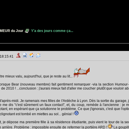
MEUR du Jour
Y'a des jours comme ça...
 18:15:41
re mieux valu, aujourd'hui, que je reste au lit...
orsque Bear (nouveau membre) fait gentiment remarquer -via la section Humour-
ieu de 2010 ! ...conclusion : j'aurais mieux fait d'aller me coucher plutôt que vouloir
'après-midi. Je ramenais mes filles de l'Ardèche à Lyon. Dès la sortie du garage, j
Je me dis "c'est sûrement un faux contact", et, du coup, remède à l'ancienne : je m
notant, en espérant que ça solutionne le problème. Ce que j'ignorais, c'est que l'optiq
clignotant est tombé en miettes au sol... génial !
, je dépose ma première fille à sa résidence étudiante, puis vient le tour de la se
 arrière. Problème : impossible ensuite de refermer la portière ARD !
La goupill