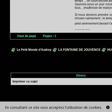
temps ....on court encore pl
Saurons-nous un jour nous 
tous... (maîtresse de maison
Si nous devions prendre un
choses calmement ; le temps 
pied sereinement devant l'au
--------------------
Haut de page
Pages :
1
Le Petit Monde d'Audrey
LA FONTAINE DE JOUVENCE
HU
Divers
Imprimer ce sujet
En consultant ce site vous acceptez l'utilisation de cookies.