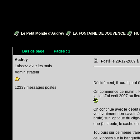
Le Petit Monde d'Audrey
LA FONTAINE DE JOUVENCE
HU
Bas de page
Pages :
1
Audrey
Posté le 28-12-2009 à
Laissez vivre les mots
Administrateur
Décidément, il aurait peut-êt
12339 messages postés
On commence ce matin... l
taille ! J'ai écrit 2007 au l
On continue avec le début d
veut vraiment rien savoir. 
brute) sur l'optique du clig
que j'ai tapoté, le cache du 
Toujours sur ce même trajet
ceux posés sur la banquette