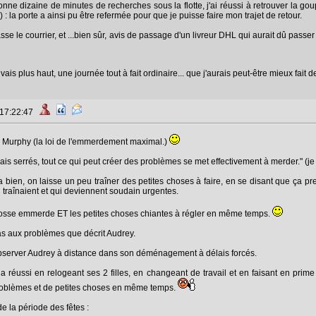
onne dizaine de minutes de recherches sous la flotte, j'ai réussi à retrouver la go
 : la porte a ainsi pu être refermée pour que je puisse faire mon trajet de retour.
se le courrier, et ...bien sûr, avis de passage d'un livreur DHL qui aurait dû passe
rivais plus haut, une journée tout à fait ordinaire... que j'aurais peut-être mieux fa
 17:22:47
 de Murphy (la loi de l'emmerdement maximal.)
ais serrés, tout ce qui peut créer des problèmes se met effectivement à merder." (je
bien, on laisse un peu traîner des petites choses à faire, en se disant que ça pr
 traînaient et qui deviennent soudain urgentes.
grosse emmerde ET les petites choses chiantes à régler en même temps.
as aux problèmes que décrit Audrey.
bserver Audrey à distance dans son déménagement à délais forcés.
réussi en relogeant ses 2 filles, en changeant de travail et en faisant en prim
oblèmes et de petites choses en même temps.
e la période des fêtes :