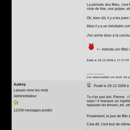
La période des fêtes, c'est
crise de foie, une grippe, etc
Oh, bien sûr, il y a les joi
Mais il y a un inévitable co
J'en arrive donc à la conclu
<-- individu (en fête)
Edité le 29-12-2009 e 17:27:05
--------------------
Les raisonnables ont duré, les 
Audrey
Posté le 29-12-2009 à
Laissez vivre les mots
Administrateur
Tu n'as pas tort, Pierma : 
oups ! il manque un ingrédi
repasser les tenues, etc, etc
12339 messages postés
Finalement, le jour de fête 
Cela dit, c'est tout de mêm