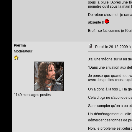
sous la pluie ! Après une b
moindre outil sous la main !)
De retour chez moi, je ramas
absente !!
Bref... ce fut, comme je l'éc
--------------------
Pierma
Posté le 29-12-2009 à
Modérateur
J'ai une théorie sur la loi
"Dans une situation aux dél
Je pense que quand tout va 
avec des petites choses qui
On a donc à la fois ET la 
1149 messages postés
Cela dit ça ne s'applique p
Sans compter qu'on a pu o
Un déménagement qu'elle a 
démerder des tonnes de pr
Non, le problème est celui d