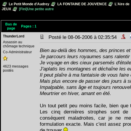
Le Petit Monde d'Audrey
LA FONTAINE DE JOUVENCE
L'Aire de
JEUX
[Fini]Une petite autre
Bas de
Pages :
1
page
ThunderLord
Posté le 08-06-2006 à 02:35:54
Assassin au
chômage technique
Bien au-delà des hommes, des princes et 
Co-Administrateur
Je parcours leurs royaumes sans ralentir
Je voyage en des cieux parsemés d'étoile
4623 messages
J'aplatis les montagnes et déchaîne les e
postés
Il peut plaîre à ma fantaisie de vous faire
Mais plus encore de passer des jours à sif
Impalpable, sans âge et toujours renouvel
Meurtrier en hiver, amant en été.
Un tout petit peu moins facile, bien que
Les cinq dernières strophes sont de 
conséquent maladroites, car je ne me
formulation exacte. Mais c'est assez pr
de trouver