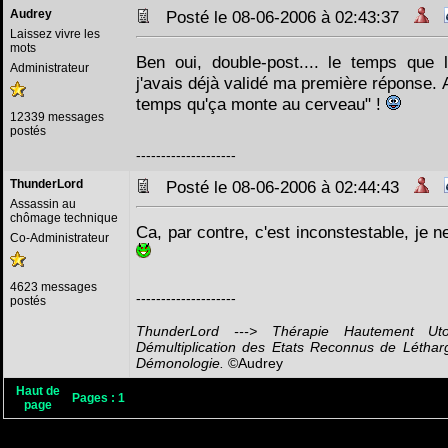
Audrey
Posté le 08-06-2006 à 02:43:37
Laissez vivre les
mots
Ben oui, double-post.... le temps que l
Administrateur
j'avais déjà validé ma première réponse. 
temps qu'ça monte au cerveau" !
12339 messages
postés
--------------------
ThunderLord
Posté le 08-06-2006 à 02:44:43
Assassin au
chômage technique
Ca, par contre, c'est inconstestable, je n
Co-Administrateur
4623 messages
--------------------
postés
ThunderLord ---> Thérapie Hautement Ut
Démultiplication des Etats Reconnus de Létha
Démonologie.
©Audrey
Haut de
Pages :
1
page