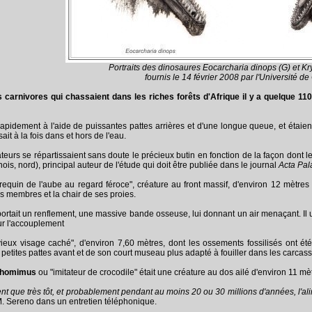
Portraits des dinosaures Eocarcharia dinops (G) et Kr
fournis le 14 février 2008 par l'Université d
carnivores qui chassaient dans les riches forêts d'Afrique il y a quelque 11
apidement à l'aide de puissantes pattes arrières et d'une longue queue, et étaie
t à la fois dans et hors de l'eau.
teurs se répartissaient sans doute le précieux butin en fonction de la façon dont l
ois, nord), principal auteur de l'étude qui doit être publiée dans le journal
Acta Pal
requin de l'aube au regard féroce", créature au front massif, d'environ 12 mètres 
s membres et la chair de ses proies.
ortait un renflement, une massive bande osseuse, lui donnant un air menaçant. Il ut
ur l'accouplement
vieux visage caché", d'environ 7,60 mètres, dont les ossements fossilisés ont 
etites pattes avant et de son court museau plus adapté à fouiller dans les carcasse
chomimus
ou "imitateur de crocodile" était une créature au dos ailé d'environ 11 m
t que très tôt, et probablement pendant au moins 20 ou 30 millions d'années, l'alim
M. Sereno dans un entretien téléphonique.