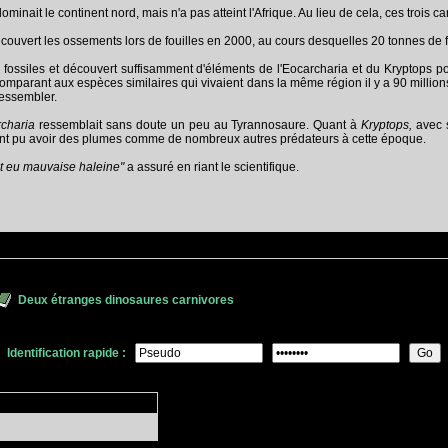
inait le continent nord, mais n'a pas atteint l'Afrique. Au lieu de cela, ces trois ca
ouvert les ossements lors de fouilles en 2000, au cours desquelles 20 tonnes de fos
s fossiles et découvert suffisamment d'éléments de l'Eocarcharia et du Kryptops p
comparant aux espèces similaires qui vivaient dans la même région il y a 90 millio
essembler.
rcharia
ressemblait sans doute un peu au Tyrannosaure. Quant à
Kryptops,
avec 
nt pu avoir des plumes comme de nombreux autres prédateurs à cette époque.
it eu mauvaise haleine"
a assuré en riant le scientifique.
Deux étranges dinosaures carnivores
Identification rapide :