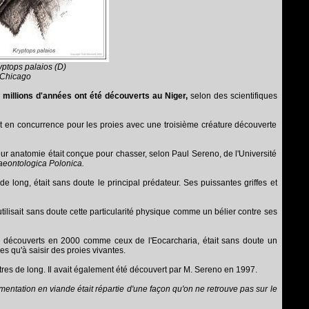
yptops palaios (D)
e Chicago
0 millions d'années ont été découverts au Niger,
selon des scientifiques
nt en concurrence pour les proies avec une troisième créature découverte
eur anatomie était conçue pour chasser, selon Paul Sereno, de l'Université
aeontologica Polonica.
de long, était sans doute le principal prédateur. Ses puissantes griffes et
ilisait sans doute cette particularité physique comme un bélier contre ses
été découverts en 2000 comme ceux de l'Eocarcharia, était sans doute un
s qu'à saisir des proies vivantes.
ètres de long. Il avait également été découvert par M. Sereno en 1997.
entation en viande était répartie d'une façon qu'on ne retrouve pas sur le