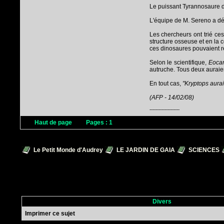
Le puissant Tyrannosaure dom
L'équipe de M. Sereno a déc
Les chercheurs ont trié ce
structure osseuse et en la 
ces dinosaures pouvaient r
Selon le scientifique,
Eoca
autruche. Tous deux auraie
En tout cas,
"Kryptops aura
(AFP - 14/02/08)
--------------------
Haut de page
Pages :
1
Le Petit Monde d'Audrey
LE JARDIN DE GAIA
SCIENCES
Divers
Imprimer ce sujet