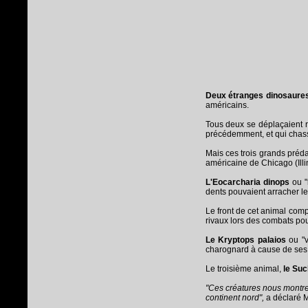
Deux étranges dinosaures 
américains.
Tous deux se déplaçaient r
précédemment, et qui chassai
Mais ces trois grands préda
américaine de Chicago (Illin
L'Eocarcharia dinops
ou "
dents pouvaient arracher le
Le front de cet animal comp
rivaux lors des combats po
Le Kryptops palaios
ou "
charognard à cause de ses p
Le troisième animal,
le Su
"Ces créatures nous montren
continent nord",
a déclaré 