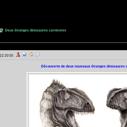
Deux étranges dinosaures carnivores
 22:20:55
Découverte de deux nouveaux étranges dinosaures c