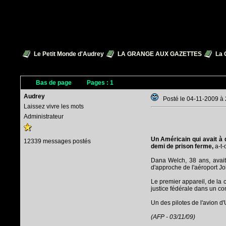
Le Petit Monde d'Audrey
LA GRANGE AUX GAZETTES
La 
Bas de page
Pages :
1
Audrey
Posté le 04-11-2009 à
Laissez vivre les mots
Administrateur
Un Américain qui avait à 
12339 messages postés
demi de prison ferme,
a-t-
Dana Welch, 38 ans, avait 
d'approche de l'aéroport J
Le premier appareil, de la 
justice fédérale dans un c
Un des pilotes de l'avion d
(AFP - 03/11/09)