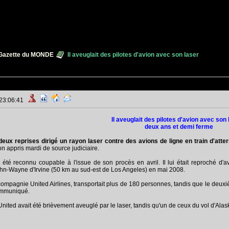
Gazette du MONDE
Il aveuglait des pilotes d'avion avec son laser
 23:06:41
Il aveuglait des pilotes d'avion avec son 
deux ans et demi ferme
deux reprises dirigé un rayon laser contre des avions de ligne en train d'atte
on appris mardi de source judiciaire.
été reconnu coupable à l'issue de son procès en avril. Il lui était reproché d'a
ohn-Wayne d'Irvine (50 km au sud-est de Los Angeles) en mai 2008.
compagnie United Airlines, transportait plus de 180 personnes, tandis que le deuxiè
ommuniqué.
'United avait été brièvement aveuglé par le laser, tandis qu'un de ceux du vol d'Ala