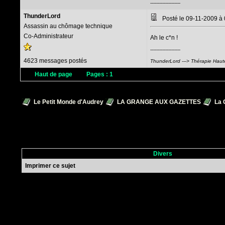
--------------------
ThunderLord
Posté le 09-11-2009 à
Assassin au chômage technique
Co-Administrateur
Ah le c*n !
--------------------
4623 messages postés
ThunderLord ---> Thérapie Haut
Haut de page
Pages :
1
Le Petit Monde d'Audrey
LA GRANGE AUX GAZETTES
La 
Divers
Imprimer ce sujet