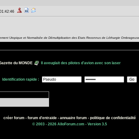
 01:42:46
ement Utopique et Normalisée de Démultiplication des Etats Reconnus de Léthargie Ombrageus
Gazette du MONDE
Il aveuglait des pilotes d'avion avec son laser
Identification rapide :
créer forum
-
forum d'entraide
-
annuaire forum
-
politique de confidentialité
© 2003 - 2026 AlloForum.com - Version 3.5