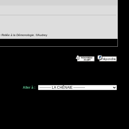
e Reliée à la Démonologie.
©Audrey
Aller à :