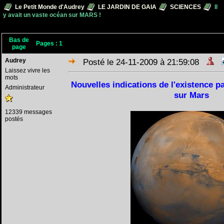
Le Petit Monde d'Audrey
LE JARDIN DE GAIA
SCIENCES
Il
y avait un vaste océan sur MARS !
Bas de
Pages :
1
page
Audrey
Posté le 24-11-2009 à 21:59:08
Laissez vivre les
mots
Nouvelles indications de l'existence p
Administrateur
sur Mars
12339 messages
postés