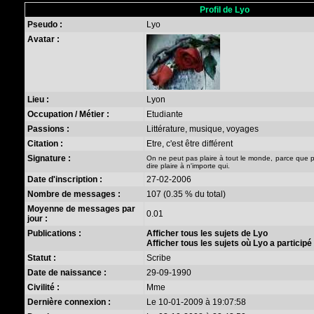
Profil de Lyo
Pseudo :
Lyo
Avatar :
Lieu :
Lyon
Occupation / Métier :
Etudiante
Passions :
Littérature, musique, voyages
Citation :
Etre, c'est être différent
Signature :
On ne peut pas plaire à tout le monde, parce que pl
dire plaire à n'importe qui.
Date d'inscription :
27-02-2006
Nombre de messages :
107 (0.35 % du total)
Moyenne de messages par
0.01
jour :
Publications :
Afficher tous les sujets de Lyo
Afficher tous les sujets où Lyo a participé
Statut :
Scribe
Date de naissance :
29-09-1990
Civilité :
Mme
Dernière connexion :
Le 10-01-2009 à 19:07:58