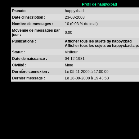
Profil de happyxbad
Pseudo :
happyxbad
Date d'inscription :
23-08-2008
Nombre de messages :
10 (0.03 % du total)
Moyenne de messages par
0.00
jour :
Publications :
Afficher tous les sujets de happyxbad
Afficher tous les sujets où happyxbad a pa
Statut :
Visiteur
Date de naissance :
04-12-1981
Civilité :
Mme
Dernière connexion :
Le 05-11-2009 à 17:00:09
Dernier message :
Le 18-09-2008 à 19:43:53