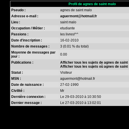
Profil de agnes de saint malo
Pseudo :
agnes de saint malo
Adresse e-mail :
aguermont@hotmail.fr
Lieu :
saint malo
Occupation / Métier :
etudiante
Passions :
les livres!^^
Date d'inscription :
16-02-2010
Nombre de messages :
3 (0.01 % du total)
Moyenne de messages par
0.00
jour :
Publications :
Afficher tous les sujets de agnes de saint
Afficher tous les sujets où agnes de saint
Statut :
Visiteur
MSN :
aguermont@hotmail.fr
Date de naissance :
27-02-1990
Civilité :
Mr
Dernière connexion :
Le 29-03-2010 à 10:30:50
Dernier message :
Le 27-03-2010 à 13:02:01